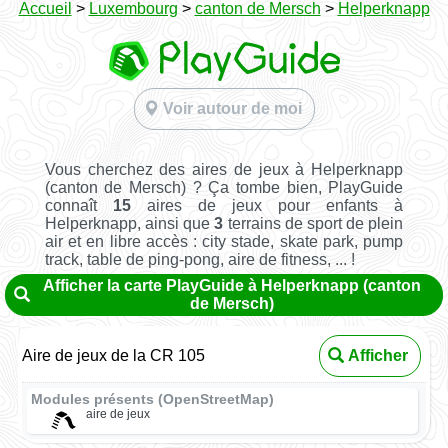
Accueil
>
Luxembourg
>
canton de Mersch
>
Helperknapp
Voir autour de moi
Vous cherchez des aires de jeux à Helperknapp
(canton de Mersch) ? Ça tombe bien, PlayGuide
connaît
15
aires de jeux pour enfants à
Helperknapp, ainsi que
3
terrains de sport de plein
air et en libre accès : city stade, skate park, pump
track, table de ping-pong, aire de fitness, ... !
Afficher la carte PlayGuide à Helperknapp (canton
de Mersch)
Aire de jeux de la CR 105
Afficher
Modules présents (OpenStreetMap)
aire de jeux