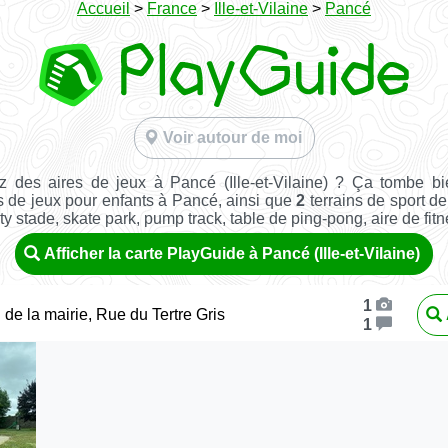
Accueil
>
France
>
Ille-et-Vilaine
>
Pancé
Voir autour de moi
 des aires de jeux à Pancé (Ille-et-Vilaine) ? Ça tombe b
s de jeux pour enfants à Pancé, ainsi que
2
terrains de sport de 
ity stade, skate park, pump track, table de ping-pong, aire de fitnes
Afficher la carte PlayGuide à Pancé (Ille-et-Vilaine)
1
 de la mairie, Rue du Tertre Gris
1