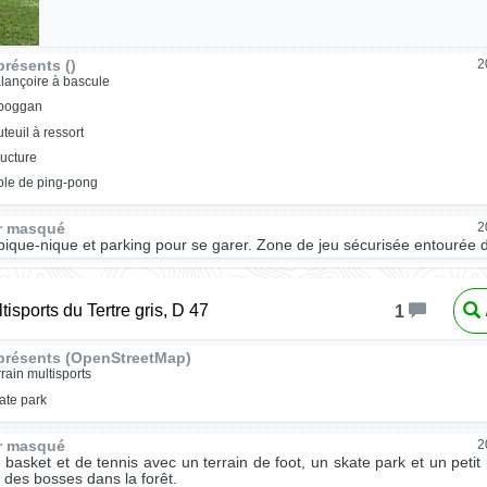
résents ()
2
lançoire à bascule
oboggan
uteuil à ressort
ructure
ble de ping-pong
ur masqué
2
pique-nique et parking pour se garer. Zone de jeu sécurisée entourée 
tisports du Tertre gris, D 47
1
présents (OpenStreetMap)
rrain multisports
ate park
ur masqué
2
e basket et de tennis avec un terrain de foot, un skate park et un petit
des bosses dans la forêt.