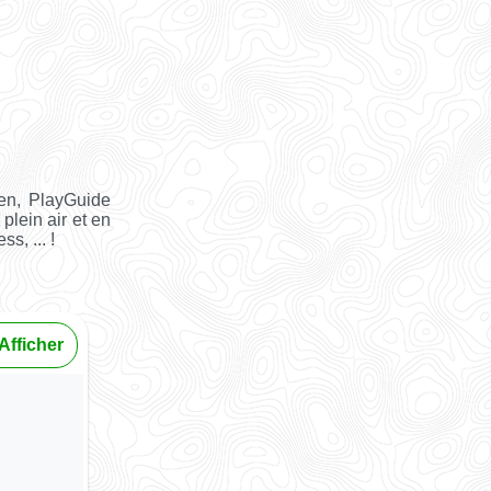
ien, PlayGuide
plein air et en
s, ... !
Afficher