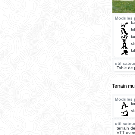
Modules p
ba
t
fa
st
ta
utilisate
Table de 
Terrain mul
Modules 
te
sk
utilisate
terrain d
VTT avec 