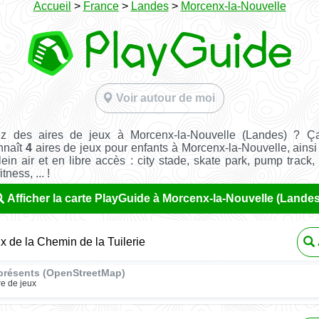
Accueil
>
France
>
Landes
>
Morcenx-la-Nouvelle
Voir autour de moi
z des aires de jeux à Morcenx-la-Nouvelle (Landes) ? Ç
nnaît
4
aires de jeux pour enfants à Morcenx-la-Nouvelle, ains
ein air et en libre accès : city stade, skate park, pump track,
tness, ... !
Afficher la carte PlayGuide à Morcenx-la-Nouvelle (Landes
ux de la Chemin de la Tuilerie
présents (OpenStreetMap)
re de jeux