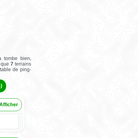
a tombe bien,
i que
7
terrains
 table de ping-
)
Afficher