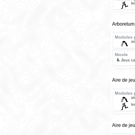
te
Arboretum
Modules 
ai
Nicole
♿
Jeux ca
Aire de je
Modules 
ai
te
Aire de je