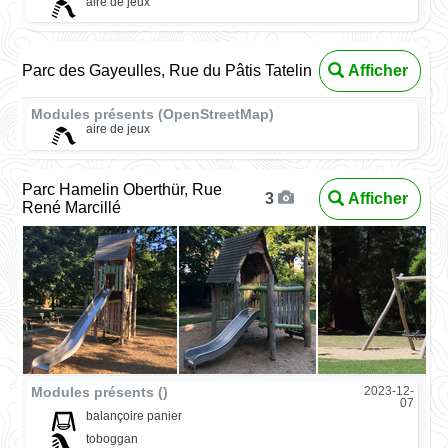
aire de jeux
Parc des Gayeulles, Rue du Pâtis Tatelin
Afficher
Modules présents (OpenStreetMap)
aire de jeux
Parc Hamelin Oberthür, Rue
Afficher
3
René Marcillé
Modules présents ()
2023-12-
07
balançoire panier
toboggan