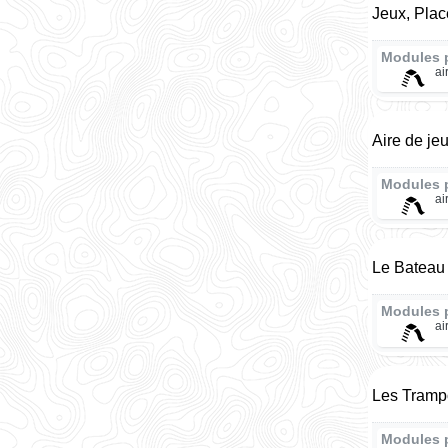
Jeux, Pla
Modules 
ai
Aire de je
Modules 
ai
Le Bateau 
Modules 
ai
Les Tramp
Modules 