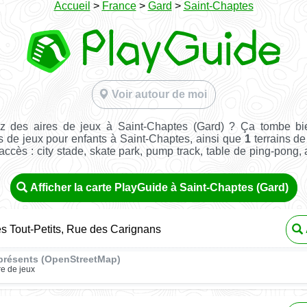
Accueil
>
France
>
Gard
>
Saint-Chaptes
Voir autour de moi
z des aires de jeux à Saint-Chaptes (Gard) ? Ça tombe bi
s de jeux pour enfants à Saint-Chaptes, ainsi que
1
terrains de
e accès : city stade, skate park, pump track, table de ping-pong, a
Afficher la carte PlayGuide à Saint-Chaptes (Gard)
s Tout-Petits, Rue des Carignans
présents (OpenStreetMap)
re de jeux