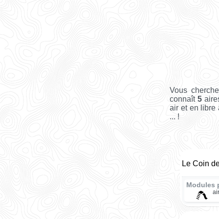
Vous cherche
connaît
5
aire
air et en libr
... !
Le Coin de
Modules 
ai