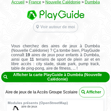
Accueil
>
France
>
Nouvelle Calédonie
>
Dumbéa
Voir autour de moi
Vous cherchez des aires de jeux à Dumbéa
(Nouvelle Calédonie) ? Ça tombe bien, PlayGuide
connaît
19
aires de jeux pour enfants à Dumbéa,
ainsi que
11
terrains de sport de plein air et en
libre accès : city stade, skate park, pump track,
table de ping-pong, aire de fitness, ... !
Afficher la carte PlayGuide à Dumbéa (Nouvelle
Calédonie)
Aire de jeux de la Accès Groupe Scolaire
Afficher
Modules présents (OpenStreetMap)
aire de jeux