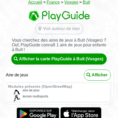
Accueil
>
France
>
Vosges
>
Bult
Voir autour de moi
Vous cherchez des aires de jeux à Bult (Vosges) ?
Ouf, PlayGuide connaît 1 aire de jeux pour enfants
à Bult !
Afficher la carte PlayGuide à Bult (Vosges)
Aire de jeux
Afficher
Modules présents (OpenStreetMap)
aire de jeux
terrain multisports