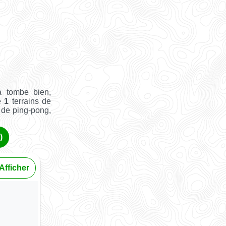
 tombe bien,
ue
1
terrains de
e de ping-pong,
)
Afficher