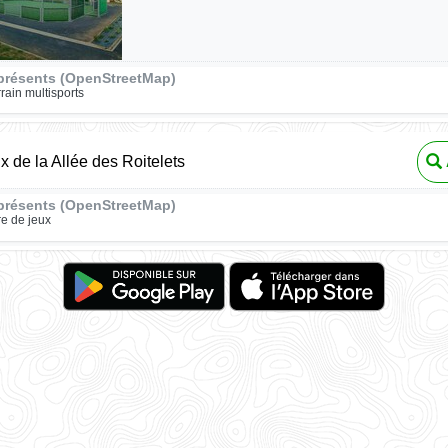
présents (OpenStreetMap)
rrain multisports
x de la Allée des Roitelets
présents (OpenStreetMap)
re de jeux