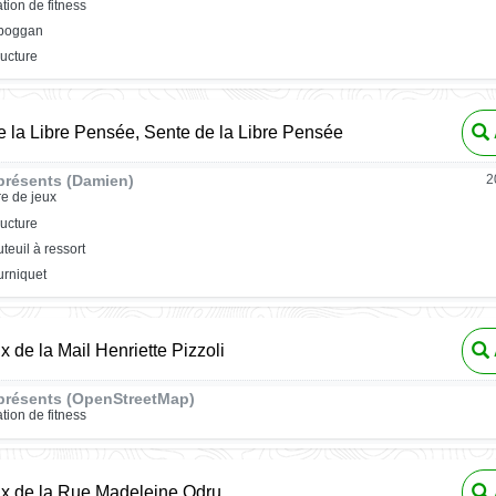
ation de fitness
oboggan
ructure
e la Libre Pensée, Sente de la Libre Pensée
présents (Damien)
2
re de jeux
ructure
uteuil à ressort
urniquet
x de la Mail Henriette Pizzoli
présents (OpenStreetMap)
ation de fitness
ux de la Rue Madeleine Odru