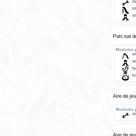
st
t
st
Parc rue d
Modules 
ai
st
fa
to
Aire de jeu
Modules 
st
Aire de je