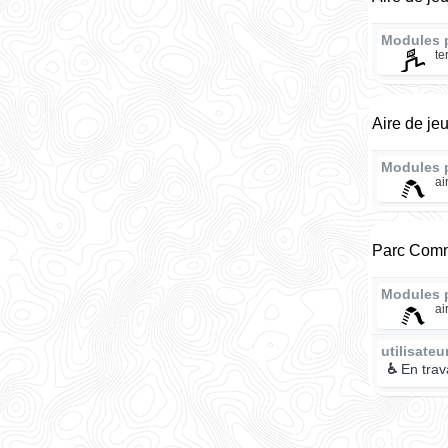
Modules 
te
Aire de je
Modules 
ai
Parc Comm
Modules 
ai
utilisate
♿
En trav