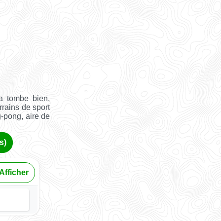
a tombe bien,
rrains de sport
g-pong, aire de
s)
Afficher