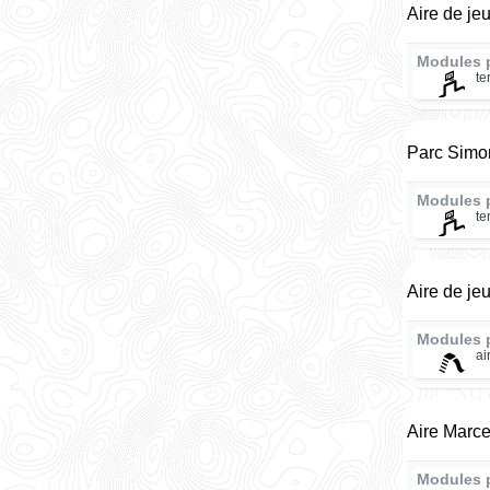
Aire de je
Modules 
te
Parc Simo
Modules 
te
Aire de je
Modules 
ai
Aire Marce
Modules p