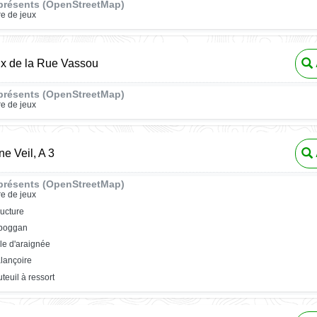
présents (OpenStreetMap)
re de jeux
ux de la Rue Vassou
présents (OpenStreetMap)
re de jeux
e Veil, A 3
présents (OpenStreetMap)
re de jeux
ructure
oboggan
ile d'araignée
lançoire
uteuil à ressort