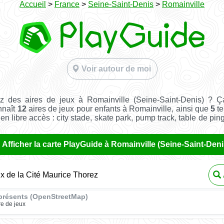
Accueil
>
France
>
Seine-Saint-Denis
>
Romainville
Voir autour de moi
z des aires de jeux à Romainville (Seine-Saint-Denis) ? Ç
nnaît
12
aires de jeux pour enfants à Romainville, ainsi que
5
te
t en libre accès : city stade, skate park, pump track, table de pin
Afficher la carte PlayGuide à Romainville (Seine-Saint-Deni
ux de la Cité Maurice Thorez
présents (OpenStreetMap)
re de jeux