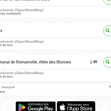
présents (OpenStreetMap)
rrain multisports
ux
présents (OpenStreetMap)
re de jeux
unal de Romainville, Allée des Blonnes
1
présents (OpenStreetMap)
re de jeux
ur masqué
2
aux