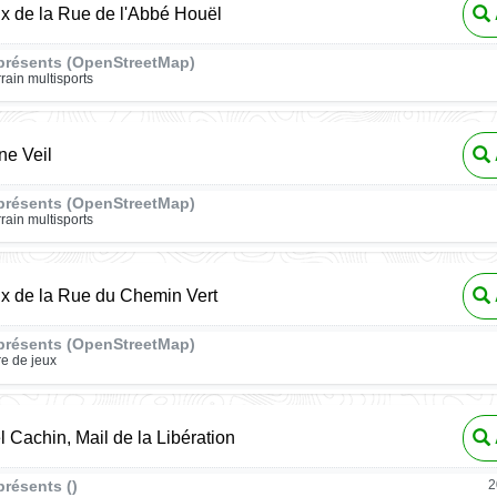
ux de la Rue de l'Abbé Houël
présents (OpenStreetMap)
rrain multisports
ne Veil
présents (OpenStreetMap)
rrain multisports
ux de la Rue du Chemin Vert
présents (OpenStreetMap)
re de jeux
l Cachin, Mail de la Libération
résents ()
2