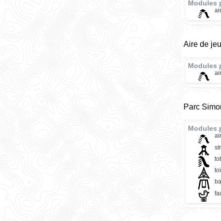
Modules 
ai
Aire de je
Modules 
ai
Parc Simon
Modules 
ai
st
t
to
ba
fa