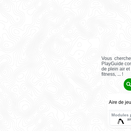
Vous cherche
PlayGuide co
de plein air e
fitness, ... !
Aire de je
Modules 
ai