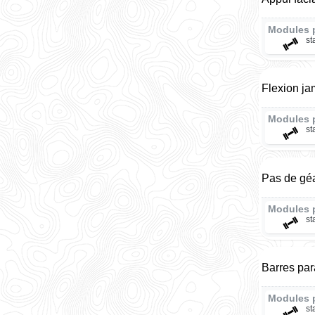
Modules 
st
Flexion ja
Modules 
st
Pas de gé
Modules 
st
Barres par
Modules 
st