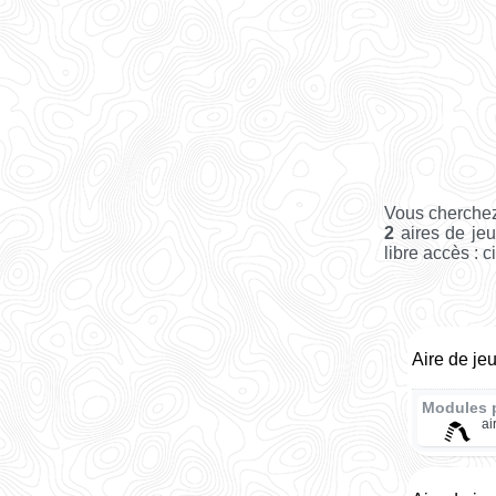
Vous cherchez
2
aires de jeu
libre accès : c
Aire de je
Modules 
ai