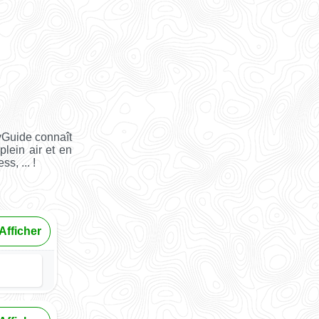
yGuide connaît
plein air et en
s, ... !
Afficher