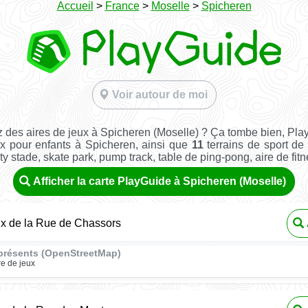
Accueil
>
France
>
Moselle
>
Spicheren
Voir autour de moi
 des aires de jeux à Spicheren (Moselle) ? Ça tombe bien, Pla
x pour enfants à Spicheren, ainsi que
11
terrains de sport de 
ity stade, skate park, pump track, table de ping-pong, aire de fitnes
Afficher la carte PlayGuide à Spicheren (Moselle)
ux de la Rue de Chassors
présents (OpenStreetMap)
re de jeux