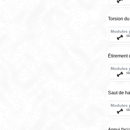
Torsion du
Modules 
st
Étirement
Modules 
st
Saut de ha
Modules 
st
Appui faci