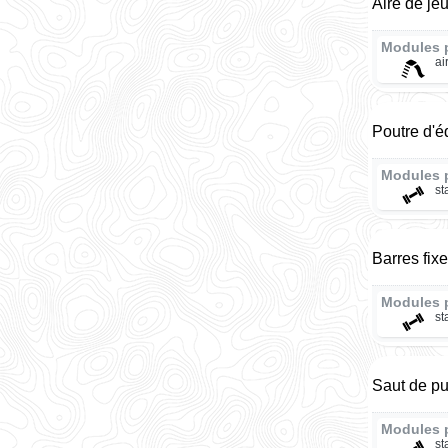
Aire de je
Modules 
ai
Poutre d'é
Modules 
st
Barres fix
Modules 
st
Saut de p
Modules 
st