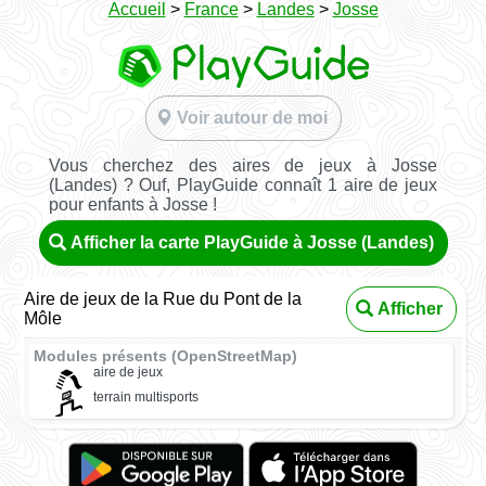
Accueil
>
France
>
Landes
>
Josse
Voir autour de moi
Vous cherchez des aires de jeux à Josse
(Landes) ? Ouf, PlayGuide connaît 1 aire de jeux
pour enfants à Josse !
Afficher la carte PlayGuide à Josse (Landes)
Aire de jeux de la Rue du Pont de la
Afficher
Môle
Modules présents (OpenStreetMap)
aire de jeux
terrain multisports