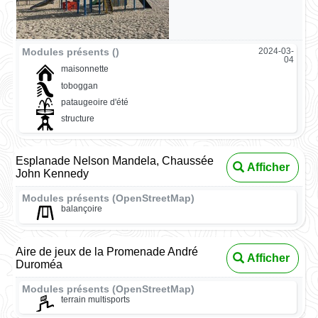
Modules présents ()
2024-03-
04
maisonnette
toboggan
pataugeoire d'été
structure
Esplanade Nelson Mandela, Chaussée
Afficher
John Kennedy
Modules présents (OpenStreetMap)
balançoire
Aire de jeux de la Promenade André
Afficher
Duroméa
Modules présents (OpenStreetMap)
terrain multisports