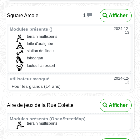
Square Arcole
Afficher
1
Modules présents ()
2024-12-
13
terrain multisports
toile d'araignée
station de fitness
toboggan
fauteuil à ressort
utilisateur masqué
2024-12-
13
Pour les grands (14 ans)
Aire de jeux de la Rue Colette
Afficher
Modules présents (OpenStreetMap)
terrain multisports