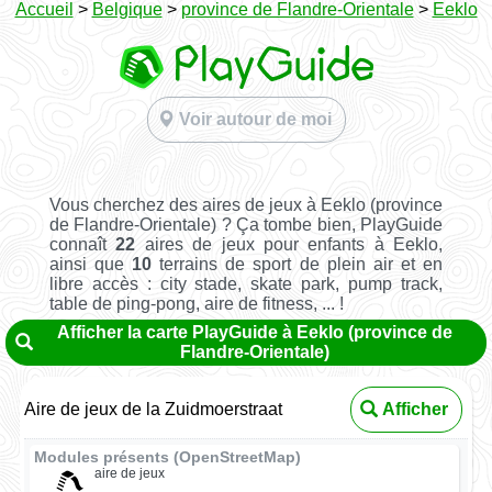
Accueil
>
Belgique
>
province de Flandre-Orientale
>
Eeklo
Voir autour de moi
Vous cherchez des aires de jeux à Eeklo (province
de Flandre-Orientale) ? Ça tombe bien, PlayGuide
connaît
22
aires de jeux pour enfants à Eeklo,
ainsi que
10
terrains de sport de plein air et en
libre accès : city stade, skate park, pump track,
table de ping-pong, aire de fitness, ... !
Afficher la carte PlayGuide à Eeklo (province de
Flandre-Orientale)
Aire de jeux de la Zuidmoerstraat
Afficher
Modules présents (OpenStreetMap)
aire de jeux