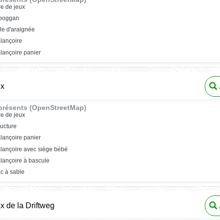
re de jeux
oboggan
ile d'araignée
lançoire
lançoire panier
ux
présents (OpenStreetMap)
re de jeux
ructure
lançoire panier
lançoire avec siège bébé
lançoire à bascule
c à sable
ux de la Driftweg