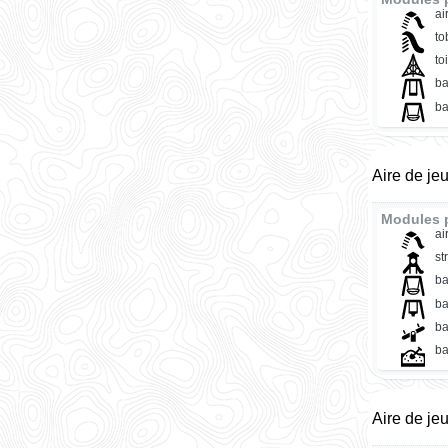
ai
t
to
ba
ba
Aire de je
Modules 
ai
st
ba
ba
ba
ba
Aire de je