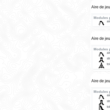
Aire de je
Modules 
ai
Aire de je
Modules 
ai
st
to
Aire de je
Modules 
ai
st
t