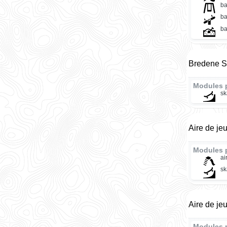
ba
ba
ba
Bredene Sk
Modules 
sk
Aire de je
Modules 
ai
sk
Aire de je
Modules 