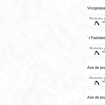
Vicognepa
Modules 
ai
' t Paelste
Modules 
ai
Aire de jeu
Modules 
ai
Aire de je