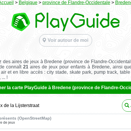
Accueil
>
Belgique
>
province de Flandre-Occidentale
>
Breden
Voir autour de moi
 des aires de jeux à Bredene (province de Flandre-Occidenta
ide connaît
21
aires de jeux pour enfants à Bredene, ainsi q
 air et en libre accès : city stade, skate park, pump track, tabl
... !
her la carte PlayGuide à Bredene (province de Flandre-Occi
x de la Lijsterstraat
présents (OpenStreetMap)
re de jeux