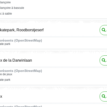
lançoire
lançoire à bascule
c à sable
atepark, Roodborstjeserf
présents (OpenStreetMap)
ate park
ux de la Darwinlaan
présents (OpenStreetMap)
re de jeux
ate park
ux
présents (OpenStreetMap)