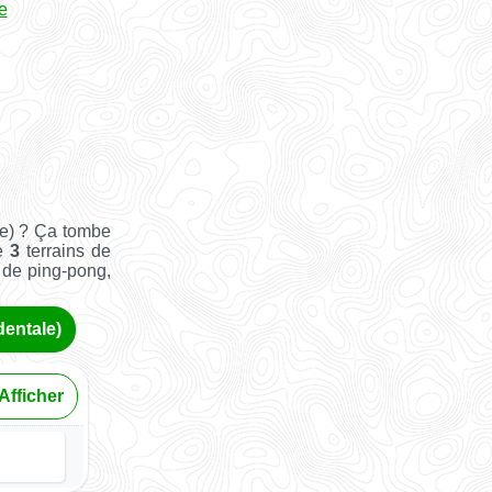
e
le) ? Ça tombe
ue
3
terrains de
e de ping-pong,
dentale)
Afficher