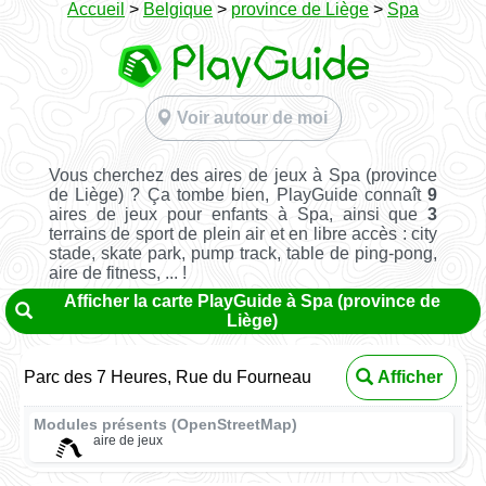
Accueil
>
Belgique
>
province de Liège
>
Spa
Voir autour de moi
Vous cherchez des aires de jeux à Spa (province
de Liège) ? Ça tombe bien, PlayGuide connaît
9
aires de jeux pour enfants à Spa, ainsi que
3
terrains de sport de plein air et en libre accès : city
stade, skate park, pump track, table de ping-pong,
aire de fitness, ... !
Afficher la carte PlayGuide à Spa (province de
Liège)
Parc des 7 Heures, Rue du Fourneau
Afficher
Modules présents (OpenStreetMap)
aire de jeux