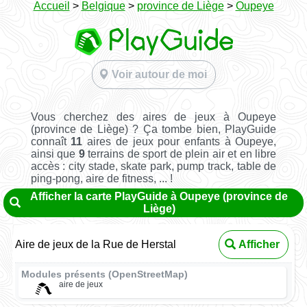
Accueil
>
Belgique
>
province de Liège
>
Oupeye
Voir autour de moi
Vous cherchez des aires de jeux à Oupeye
(province de Liège) ? Ça tombe bien, PlayGuide
connaît
11
aires de jeux pour enfants à Oupeye,
ainsi que
9
terrains de sport de plein air et en libre
accès : city stade, skate park, pump track, table de
ping-pong, aire de fitness, ... !
Afficher la carte PlayGuide à Oupeye (province de
Liège)
Aire de jeux de la Rue de Herstal
Afficher
Modules présents (OpenStreetMap)
aire de jeux