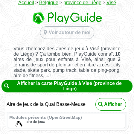
Accueil
>
Belgique
>
province de Liège
>
Visé
Voir autour de moi
Vous cherchez des aires de jeux à Visé (province
de Liège) ? Ça tombe bien, PlayGuide connaît
10
aires de jeux pour enfants à Visé, ainsi que
2
terrains de sport de plein air et en libre accès : city
stade, skate park, pump track, table de ping-pong,
aire de fitness, ... !
Afficher la carte PlayGuide à Visé (province de
Liège)
Aire de jeux de la Quai Basse-Meuse
Afficher
Modules présents (OpenStreetMap)
aire de jeux