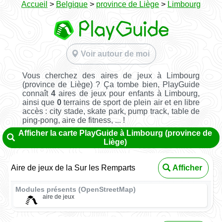
Accueil
>
Belgique
>
province de Liège
>
Limbourg
Voir autour de moi
Vous cherchez des aires de jeux à Limbourg
(province de Liège) ? Ça tombe bien, PlayGuide
connaît
4
aires de jeux pour enfants à Limbourg,
ainsi que
0
terrains de sport de plein air et en libre
accès : city stade, skate park, pump track, table de
ping-pong, aire de fitness, ... !
Afficher la carte PlayGuide à Limbourg (province de
Liège)
Aire de jeux de la Sur les Remparts
Afficher
Modules présents (OpenStreetMap)
aire de jeux