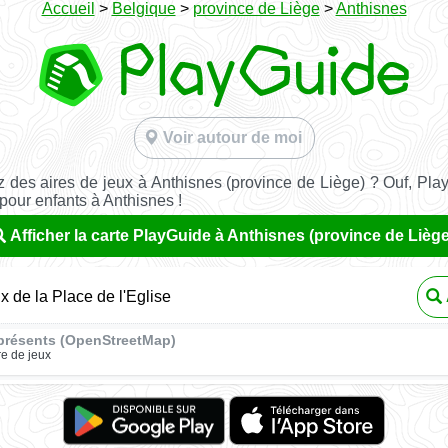
Accueil
>
Belgique
>
province de Liège
>
Anthisnes
Voir autour de moi
 des aires de jeux à Anthisnes (province de Liège) ? Ouf, Pla
 pour enfants à Anthisnes !
Afficher la carte PlayGuide à Anthisnes (province de Liège
x de la Place de l'Eglise
présents (OpenStreetMap)
re de jeux