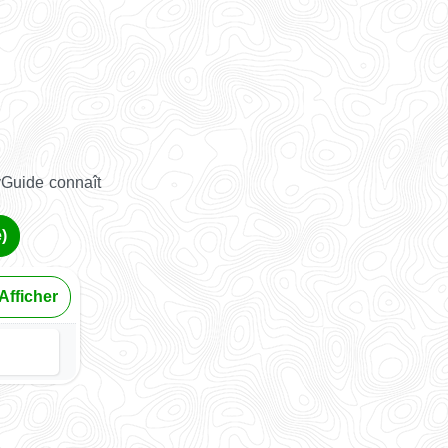
yGuide connaît
)
Afficher