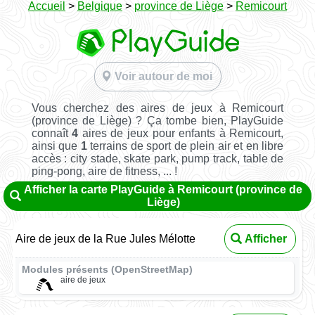
Accueil
>
Belgique
>
province de Liège
>
Remicourt
Voir autour de moi
Vous cherchez des aires de jeux à Remicourt
(province de Liège) ? Ça tombe bien, PlayGuide
connaît
4
aires de jeux pour enfants à Remicourt,
ainsi que
1
terrains de sport de plein air et en libre
accès : city stade, skate park, pump track, table de
ping-pong, aire de fitness, ... !
Afficher la carte PlayGuide à Remicourt (province de
Liège)
Aire de jeux de la Rue Jules Mélotte
Afficher
Modules présents (OpenStreetMap)
aire de jeux