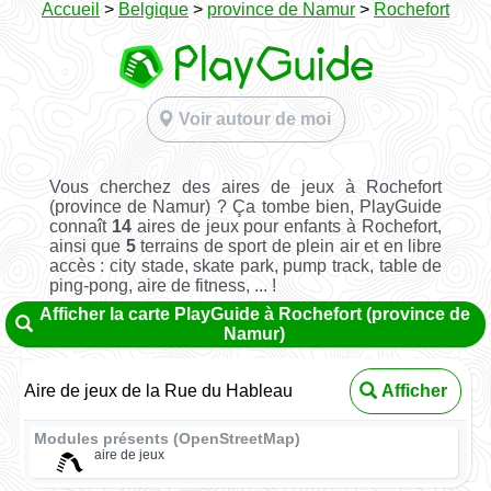
Accueil
>
Belgique
>
province de Namur
>
Rochefort
Voir autour de moi
Vous cherchez des aires de jeux à Rochefort
(province de Namur) ? Ça tombe bien, PlayGuide
connaît
14
aires de jeux pour enfants à Rochefort,
ainsi que
5
terrains de sport de plein air et en libre
accès : city stade, skate park, pump track, table de
ping-pong, aire de fitness, ... !
Afficher la carte PlayGuide à Rochefort (province de
Namur)
Aire de jeux de la Rue du Hableau
Afficher
Modules présents (OpenStreetMap)
aire de jeux