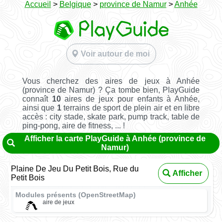
Accueil
>
Belgique
>
province de Namur
>
Anhée
Voir autour de moi
Vous cherchez des aires de jeux à Anhée
(province de Namur) ? Ça tombe bien, PlayGuide
connaît
10
aires de jeux pour enfants à Anhée,
ainsi que
1
terrains de sport de plein air et en libre
accès : city stade, skate park, pump track, table de
ping-pong, aire de fitness, ... !
Afficher la carte PlayGuide à Anhée (province de
Namur)
Plaine De Jeu Du Petit Bois, Rue du
Afficher
Petit Bois
Modules présents (OpenStreetMap)
aire de jeux