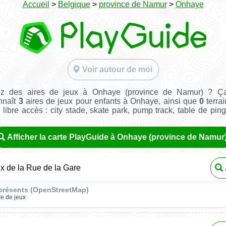
Accueil
>
Belgique
>
province de Namur
>
Onhaye
Voir autour de moi
ez des aires de jeux à Onhaye (province de Namur) ? Ça
nnaît
3
aires de jeux pour enfants à Onhaye, ainsi que
0
terrai
n libre accès : city stade, skate park, pump track, table de pin
Afficher la carte PlayGuide à Onhaye (province de Namur
ux de la Rue de la Gare
présents (OpenStreetMap)
re de jeux