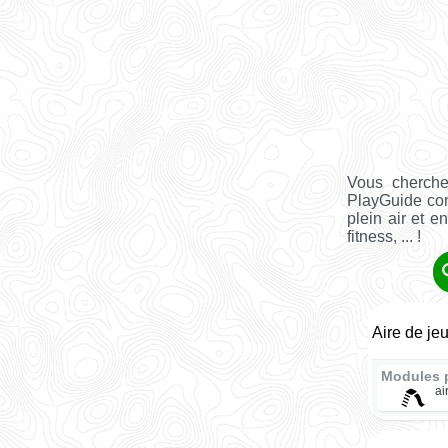
Vous cherch
PlayGuide co
plein air et e
fitness, ... !
Aire de je
Modules 
ai