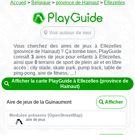
Accueil
>
Belgique
>
province de Hainaut
>
Ellezelles
Voir autour de moi
Vous cherchez des aires de jeux à Ellezelles
(province de Hainaut) ? Ça tombe bien, PlayGuide
connaît
3
aires de jeux pour enfants à Ellezelles,
ainsi que
0
terrains de sport de plein air et en libre
accès : city stade, skate park, pump track, table de
ping-pong, aire de fitness, ... !
Afficher la carte PlayGuide à Ellezelles (province de
Hainaut)
Aire de jeux de la Guinaumont
Afficher
Modules présents (OpenStreetMap)
aire de jeux