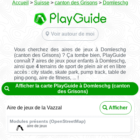
Accueil
>
Suisse
>
canton des Grisons
>
Domleschg
Voir autour de moi
Vous cherchez des aires de jeux à Domleschg
(canton des Grisons) ? Ça tombe bien, PlayGuide
connaît
7
aires de jeux pour enfants à Domleschg,
ainsi que
4
terrains de sport de plein air et en libre
accès : city stade, skate park, pump track, table de
ping-pong, aire de fitness, ... !
Afficher la carte PlayGuide à Domleschg (canton
des Grisons)
Aire de jeux de la Vazzal
Afficher
Modules présents (OpenStreetMap)
aire de jeux