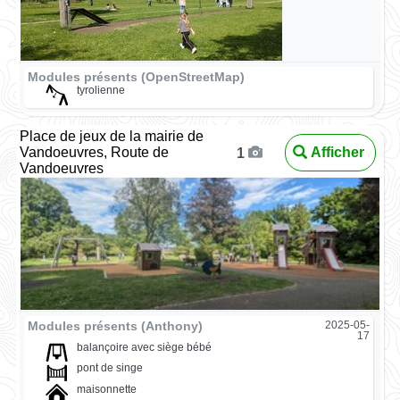
Modules présents (OpenStreetMap)
tyrolienne
Place de jeux de la mairie de
Vandoeuvres, Route de
Afficher
1
Vandoeuvres
Modules présents (Anthony)
2025-05-
17
balançoire avec siège bébé
pont de singe
maisonnette