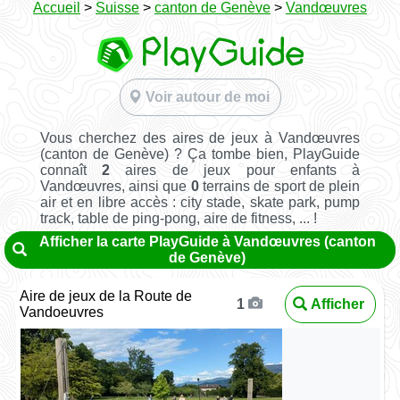
Accueil
>
Suisse
>
canton de Genève
>
Vandœuvres
Voir autour de moi
Vous cherchez des aires de jeux à Vandœuvres
(canton de Genève) ? Ça tombe bien, PlayGuide
connaît
2
aires de jeux pour enfants à
Vandœuvres, ainsi que
0
terrains de sport de plein
air et en libre accès : city stade, skate park, pump
track, table de ping-pong, aire de fitness, ... !
Afficher la carte PlayGuide à Vandœuvres (canton
de Genève)
Aire de jeux de la Route de
Afficher
1
Vandoeuvres