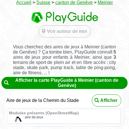
Accueil
>
Suisse
>
canton de Genève
>
Meinier
Voir autour de moi
Vous cherchez des aires de jeux à Meinier (canton
de Genève) ? Ça tombe bien, PlayGuide connaît
5
aires de jeux pour enfants à Meinier, ainsi que
3
terrains de sport de plein air et en libre accès : city
stade, skate park, pump track, table de ping-pong,
aire de fitness, ... !
Afficher la carte PlayGuide à Meinier (canton de
Genève)
Aire de jeux de la Chemin du Stade
Afficher
Modules présents (OpenStreetMap)
aire de jeux