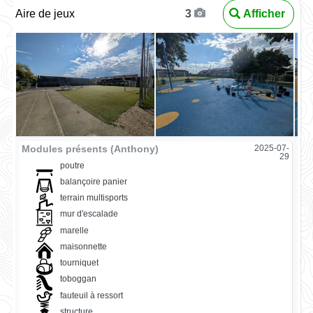
Aire de jeux
Afficher
3
Modules présents (Anthony)
2025-07-
29
poutre
balançoire panier
terrain multisports
mur d'escalade
marelle
maisonnette
tourniquet
toboggan
fauteuil à ressort
structure