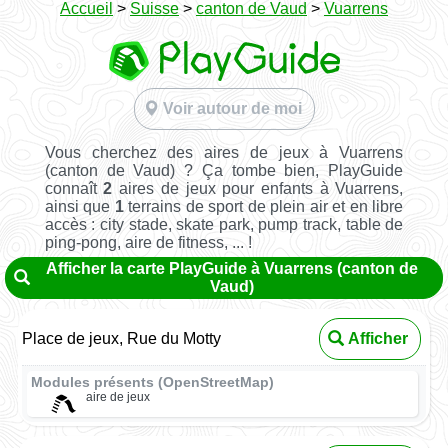
Accueil
>
Suisse
>
canton de Vaud
>
Vuarrens
Voir autour de moi
Vous cherchez des aires de jeux à Vuarrens
(canton de Vaud) ? Ça tombe bien, PlayGuide
connaît
2
aires de jeux pour enfants à Vuarrens,
ainsi que
1
terrains de sport de plein air et en libre
accès : city stade, skate park, pump track, table de
ping-pong, aire de fitness, ... !
Afficher la carte PlayGuide à Vuarrens (canton de
Vaud)
Place de jeux, Rue du Motty
Afficher
Modules présents (OpenStreetMap)
aire de jeux