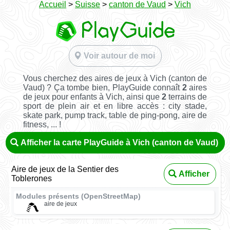
Accueil
>
Suisse
>
canton de Vaud
>
Vich
Voir autour de moi
Vous cherchez des aires de jeux à Vich (canton de
Vaud) ? Ça tombe bien, PlayGuide connaît
2
aires
de jeux pour enfants à Vich, ainsi que
2
terrains de
sport de plein air et en libre accès : city stade,
skate park, pump track, table de ping-pong, aire de
fitness, ... !
Afficher la carte PlayGuide à Vich (canton de Vaud)
Aire de jeux de la Sentier des
Afficher
Toblerones
Modules présents (OpenStreetMap)
aire de jeux