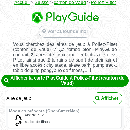
Accueil
>
Suisse
>
canton de Vaud
>
Poliez-Pittet
Voir autour de moi
Vous cherchez des aires de jeux à Poliez-Pittet
(canton de Vaud) ? Ça tombe bien, PlayGuide
connaît
2
aires de jeux pour enfants à Poliez-
Pittet, ainsi que
2
terrains de sport de plein air et
en libre accès : city stade, skate park, pump track,
table de ping-pong, aire de fitness, ... !
Afficher la carte PlayGuide à Poliez-Pittet (canton de
Vaud)
Aire de jeux
Afficher
Modules présents (OpenStreetMap)
aire de jeux
station de fitness