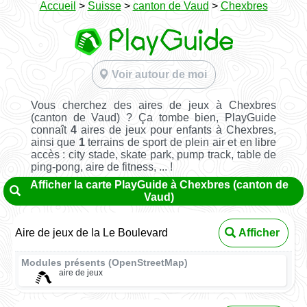
Accueil
>
Suisse
>
canton de Vaud
>
Chexbres
Voir autour de moi
Vous cherchez des aires de jeux à Chexbres
(canton de Vaud) ? Ça tombe bien, PlayGuide
connaît
4
aires de jeux pour enfants à Chexbres,
ainsi que
1
terrains de sport de plein air et en libre
accès : city stade, skate park, pump track, table de
ping-pong, aire de fitness, ... !
Afficher la carte PlayGuide à Chexbres (canton de
Vaud)
Aire de jeux de la Le Boulevard
Afficher
Modules présents (OpenStreetMap)
aire de jeux