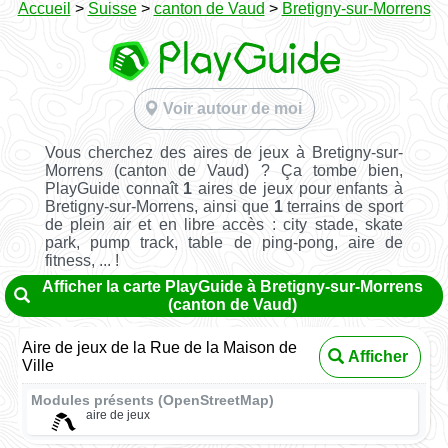
Accueil
>
Suisse
>
canton de Vaud
>
Bretigny-sur-Morrens
Voir autour de moi
Vous cherchez des aires de jeux à Bretigny-sur-
Morrens (canton de Vaud) ? Ça tombe bien,
PlayGuide connaît
1
aires de jeux pour enfants à
Bretigny-sur-Morrens, ainsi que
1
terrains de sport
de plein air et en libre accès : city stade, skate
park, pump track, table de ping-pong, aire de
fitness, ... !
Afficher la carte PlayGuide à Bretigny-sur-Morrens
(canton de Vaud)
Aire de jeux de la Rue de la Maison de
Afficher
Ville
Modules présents (OpenStreetMap)
aire de jeux