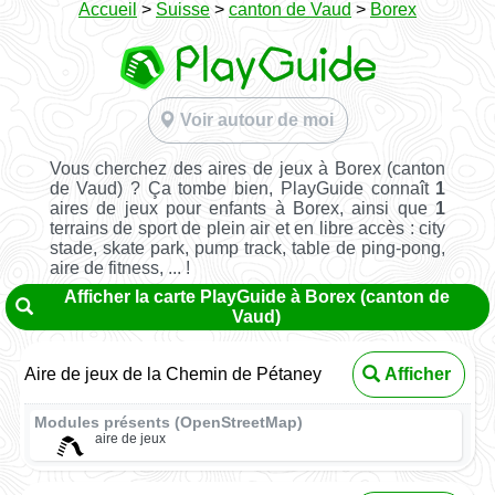
Accueil
>
Suisse
>
canton de Vaud
>
Borex
Voir autour de moi
Vous cherchez des aires de jeux à Borex (canton
de Vaud) ? Ça tombe bien, PlayGuide connaît
1
aires de jeux pour enfants à Borex, ainsi que
1
terrains de sport de plein air et en libre accès : city
stade, skate park, pump track, table de ping-pong,
aire de fitness, ... !
Afficher la carte PlayGuide à Borex (canton de
Vaud)
Aire de jeux de la Chemin de Pétaney
Afficher
Modules présents (OpenStreetMap)
aire de jeux