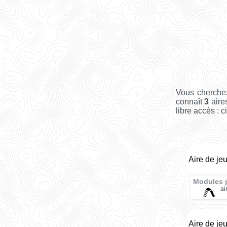
Vous cherchez
connaît
3
aire
libre accès : c
Aire de je
Modules 
ai
Aire de je