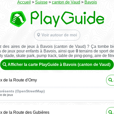
Accueil
>
Suisse
>
canton de Vaud
>
Bavois
Voir autour de moi
 des aires de jeux à Bavois (canton de Vaud) ? Ça tombe b
s de jeux pour enfants à Bavois, ainsi que
0
terrains de sport de 
ity stade, skate park, pump track, table de ping-pong, aire de fitnes
Afficher la carte PlayGuide à Bavois (canton de Vaud)
ux de la Route d'Orny
présents (OpenStreetMap)
re de jeux
ux de la Route des Gubières