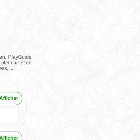
ien, PlayGuide
plein air et en
s, ... !
Afficher
Afficher