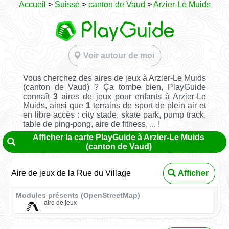
Accueil
>
Suisse
>
canton de Vaud
>
Arzier-Le Muids
Voir autour de moi
Vous cherchez des aires de jeux à Arzier-Le Muids
(canton de Vaud) ? Ça tombe bien, PlayGuide
connaît
3
aires de jeux pour enfants à Arzier-Le
Muids, ainsi que
1
terrains de sport de plein air et
en libre accès : city stade, skate park, pump track,
table de ping-pong, aire de fitness, ... !
Afficher la carte PlayGuide à Arzier-Le Muids
(canton de Vaud)
Aire de jeux de la Rue du Village
Afficher
Modules présents (OpenStreetMap)
aire de jeux