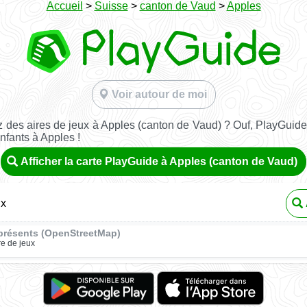
Accueil
>
Suisse
>
canton de Vaud
>
Apples
Voir autour de moi
 des aires de jeux à Apples (canton de Vaud) ? Ouf, PlayGuide 
nfants à Apples !
Afficher la carte PlayGuide à Apples (canton de Vaud)
ux
présents (OpenStreetMap)
re de jeux