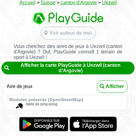
Accueil
>
Suisse
>
canton d'Argovie
>
Uezwil
Voir autour de moi
Vous cherchez des aires de jeux à Uezwil (canton
d'Argovie) ? Ouf, PlayGuide connaît 1 terrain de
sport à Uezwil !
Afficher la carte PlayGuide à Uezwil (canton
d'Argovie)
Aire de jeux
Afficher
Modules présents (OpenStreetMap)
table de ping-pong