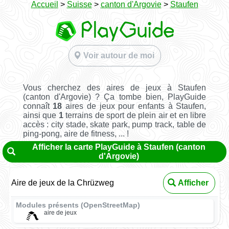
Accueil
>
Suisse
>
canton d'Argovie
>
Staufen
Voir autour de moi
Vous cherchez des aires de jeux à Staufen
(canton d'Argovie) ? Ça tombe bien, PlayGuide
connaît
18
aires de jeux pour enfants à Staufen,
ainsi que
1
terrains de sport de plein air et en libre
accès : city stade, skate park, pump track, table de
ping-pong, aire de fitness, ... !
Afficher la carte PlayGuide à Staufen (canton
d'Argovie)
Aire de jeux de la Chrüzweg
Afficher
Modules présents (OpenStreetMap)
aire de jeux