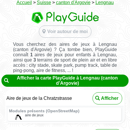
Accueil
>
Suisse
>
canton d'Argovie
>
Lengnau
Voir autour de moi
Vous cherchez des aires de jeux à Lengnau
(canton d'Argovie) ? Ça tombe bien, PlayGuide
connaît
1
aires de jeux pour enfants à Lengnau,
ainsi que
3
terrains de sport de plein air et en libre
accès : city stade, skate park, pump track, table de
ping-pong, aire de fitness, ... !
Afficher la carte PlayGuide à Lengnau (canton
d'Argovie)
Aire de jeux de la Chratzstrasse
Afficher
Modules présents (OpenStreetMap)
aire de jeux