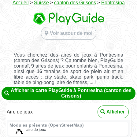
Accueil
>
Suisse
>
canton des Grisons
>
Pontresina
Voir autour de moi
Vous cherchez des aires de jeux à Pontresina
(canton des Grisons) ? Ça tombe bien, PlayGuide
connaît
9
aires de jeux pour enfants à Pontresina,
ainsi que
16
terrains de sport de plein air et en
libre accès : city stade, skate park, pump track,
table de ping-pong, aire de fitness, ... !
Afficher la carte PlayGuide à Pontresina (canton des
Grisons)
Aire de jeux
Afficher
Modules présents (OpenStreetMap)
aire de jeux