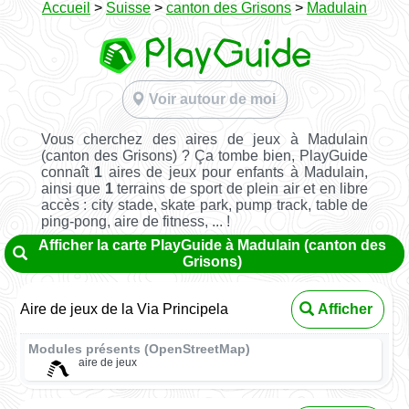
Accueil
>
Suisse
>
canton des Grisons
>
Madulain
Voir autour de moi
Vous cherchez des aires de jeux à Madulain
(canton des Grisons) ? Ça tombe bien, PlayGuide
connaît
1
aires de jeux pour enfants à Madulain,
ainsi que
1
terrains de sport de plein air et en libre
accès : city stade, skate park, pump track, table de
ping-pong, aire de fitness, ... !
Afficher la carte PlayGuide à Madulain (canton des
Grisons)
Aire de jeux de la Via Principela
Afficher
Modules présents (OpenStreetMap)
aire de jeux