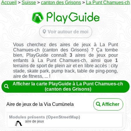
Accueil
>
Suisse
>
canton des Grisons
>
La Punt Chamues-ch
Voir autour de moi
Vous cherchez des aires de jeux à La Punt
Chamues-ch (canton des Grisons) ? Ça tombe
bien, PlayGuide connaît
3
aires de jeux pour
enfants à La Punt Chamues-ch, ainsi que
1
terrains de sport de plein air et en libre accès : city
stade, skate park, pump track, table de ping-pong,
aire de fitness, ... !
Afficher la carte PlayGuide à La Punt Chamues-ch
(canton des Grisons)
Aire de jeux de la Via Cumünela
Afficher
Modules présents (OpenStreetMap)
aire de jeux