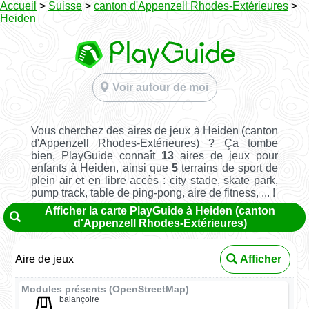
Accueil
>
Suisse
>
canton d'Appenzell Rhodes-Extérieures
>
Heiden
Voir autour de moi
Vous cherchez des aires de jeux à Heiden (canton
d'Appenzell Rhodes-Extérieures) ? Ça tombe
bien, PlayGuide connaît
13
aires de jeux pour
enfants à Heiden, ainsi que
5
terrains de sport de
plein air et en libre accès : city stade, skate park,
pump track, table de ping-pong, aire de fitness, ... !
Afficher la carte PlayGuide à Heiden (canton
d'Appenzell Rhodes-Extérieures)
Aire de jeux
Afficher
Modules présents (OpenStreetMap)
balançoire