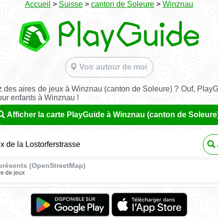
Accueil
>
Suisse
>
canton de Soleure
>
Winznau
Voir autour de moi
 des aires de jeux à Winznau (canton de Soleure) ? Ouf, PlayG
our enfants à Winznau !
Afficher la carte PlayGuide à Winznau (canton de Soleure
x de la Lostorferstrasse
présents (OpenStreetMap)
re de jeux