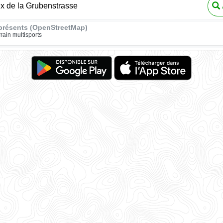
ux de la Grubenstrasse
présents (OpenStreetMap)
rrain multisports