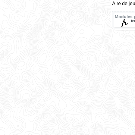
Aire de je
Modules 
te