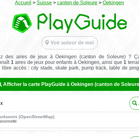
Accueil
>
Suisse
>
canton de Soleure
>
Oekingen
Voir autour de moi
z des aires de jeux à Oekingen (canton de Soleure) ? Ç
nnaît
1
aires de jeux pour enfants à Oekingen, ainsi que
1
terra
n libre accès : city stade, skate park, pump track, table de pin
Afficher la carte PlayGuide à Oekingen (canton de Soleure
ux
présents (OpenStreetMap)
isonnette