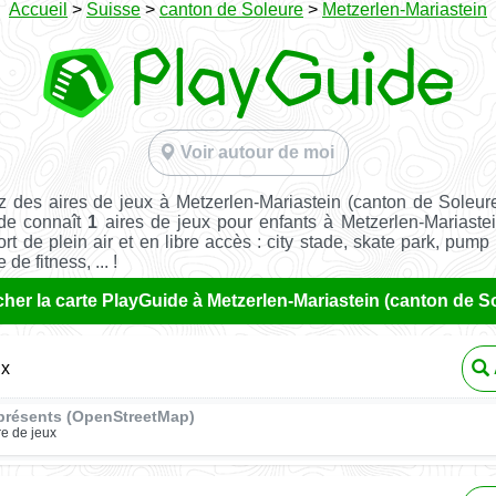
Accueil
>
Suisse
>
canton de Soleure
>
Metzerlen-Mariastein
Voir autour de moi
 des aires de jeux à Metzerlen-Mariastein (canton de Soleu
ide connaît
1
aires de jeux pour enfants à Metzerlen-Mariaste
ort de plein air et en libre accès : city stade, skate park, pump 
de fitness, ... !
cher la carte PlayGuide à Metzerlen-Mariastein (canton de S
ux
présents (OpenStreetMap)
re de jeux