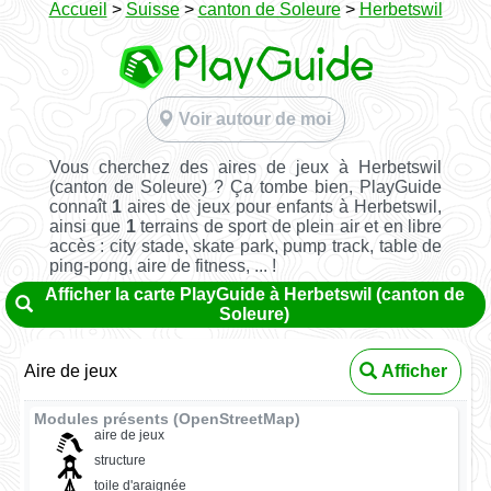
Accueil
>
Suisse
>
canton de Soleure
>
Herbetswil
Voir autour de moi
Vous cherchez des aires de jeux à Herbetswil
(canton de Soleure) ? Ça tombe bien, PlayGuide
connaît
1
aires de jeux pour enfants à Herbetswil,
ainsi que
1
terrains de sport de plein air et en libre
accès : city stade, skate park, pump track, table de
ping-pong, aire de fitness, ... !
Afficher la carte PlayGuide à Herbetswil (canton de
Soleure)
Aire de jeux
Afficher
Modules présents (OpenStreetMap)
aire de jeux
structure
toile d'araignée