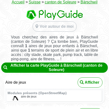
Accueil
>
Suisse
>
canton de Soleure
>
Bärschwil
Voir autour de moi
Vous cherchez des aires de jeux à Bärschwil
(canton de Soleure) ? Ça tombe bien, PlayGuide
connaît
1
aires de jeux pour enfants à Bärschwil,
ainsi que
1
terrains de sport de plein air et en libre
accès : city stade, skate park, pump track, table de
ping-pong, aire de fitness, ... !
Afficher la carte PlayGuide à Bärschwil (canton de
Soleure)
Aire de jeux
Afficher
Modules présents (OpenStreetMap)
aire de jeux