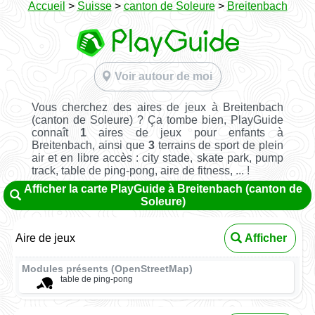
Accueil
>
Suisse
>
canton de Soleure
>
Breitenbach
Voir autour de moi
Vous cherchez des aires de jeux à Breitenbach
(canton de Soleure) ? Ça tombe bien, PlayGuide
connaît
1
aires de jeux pour enfants à
Breitenbach, ainsi que
3
terrains de sport de plein
air et en libre accès : city stade, skate park, pump
track, table de ping-pong, aire de fitness, ... !
Afficher la carte PlayGuide à Breitenbach (canton de
Soleure)
Aire de jeux
Afficher
Modules présents (OpenStreetMap)
table de ping-pong